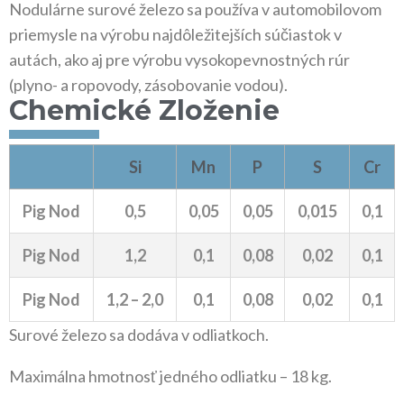
Nodulárne surové železo sa používa v automobilovom
priemysle na výrobu najdôležitejších súčiastok v
autách, ako aj pre výrobu vysokopevnostných rúr
(plyno- a ropovody, zásobovanie vodou).
Chemické Zloženie
Si
Mn
P
S
Cr
Pig Nod
0,5
0,05
0,05
0,015
0,1
Pig Nod
1,2
0,1
0,08
0,02
0,1
Pig Nod
1,2 – 2,0
0,1
0,08
0,02
0,1
Surové železo sa dodáva v odliatkoch.
Maximálna hmotnosť jedného odliatku – 18 kg.