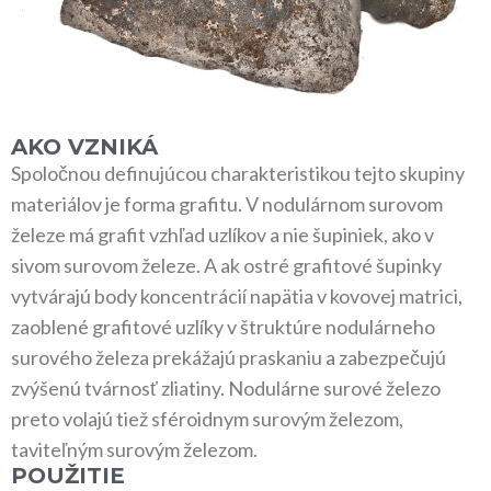
AKO VZNIKÁ
Spoločnou definujúcou charakteristikou tejto skupiny
materiálov je forma grafitu. V nodulárnom surovom
železe má grafit vzhľad uzlíkov a nie šupiniek, ako v
sivom surovom železe. A ak ostré grafitové šupinky
vytvárajú body koncentrácií napätia v kovovej matrici,
zaoblené grafitové uzlíky v štruktúre nodulárneho
surového železa prekážajú praskaniu a zabezpečujú
zvýšenú tvárnosť zliatiny. Nodulárne surové železo
preto volajú tiež sféroidnym surovým železom,
taviteľným surovým železom.
POUŽITIE