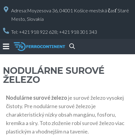
Adresa:Moyzesova 36, 04001 Košice-mestská časť Staré
Mesto, Slovakia
Tel:
+421 918 922 628;
+421 918 301 343
NODULÁRNE SUROVÉ
ŽELEZO
Nodulárne surové železo
je surové železo vysokej
čistoty. Pre nodulárne surové železo je
charakteristický nízky obsah mangánu, fosforu,
kremíka a síry. Toto zloženie robí surové železo viac
plastickým a vhodnejším na tavenie.